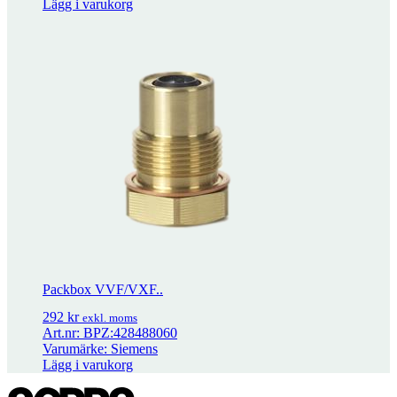
Lägg i varukorg
KH8 – Spjällarm
455
kr
exkl. moms
Packbox VVF/VXF..
292
kr
exkl. moms
Art.nr: BPZ:428488060
Varumärke: Siemens
AV8-25
639
kr
exkl. moms
Lägg i varukorg