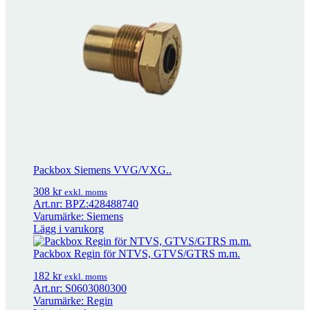
Adapter för M400 på äldre TA/TAC-ventiler
830
kr
exkl. moms
Packbox Schneider Electric Typ S
972
kr
exkl. moms
Packbox Siemens VVG/VXG..
308
kr
exkl. moms
Art.nr: BPZ:428488740
Varumärke: Siemens
Lägg i varukorg
Packbox Regin för NTVS, GTVS/GTRS m.m.
182
kr
exkl. moms
Art.nr: S0603080300
Varumärke: Regin