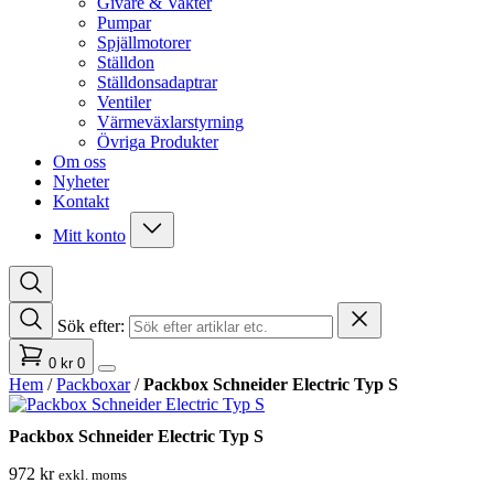
Givare & Vakter
Pumpar
Spjällmotorer
Ställdon
Ställdonsadaptrar
Ventiler
Värmeväxlarstyrning
Övriga Produkter
Om oss
Nyheter
Kontakt
Mitt konto
Sök efter:
0
kr
0
Hem
/
Packboxar
/
Packbox Schneider Electric Typ S
Packbox Schneider Electric Typ S
972
kr
exkl. moms