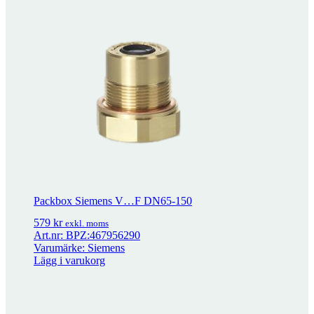
Adapter för M800 på Siemens ventiler
921
kr
exkl. moms
Packbox Siemens V…F DN65-150
579
kr
exkl. moms
Art.nr: BPZ:467956290
Varumärke: Siemens
Lägg i varukorg