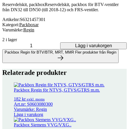
Reservdelskit, packboxReservdelskit, packbox för BTV-ventiler
från DN32 till DN50 (till 2018-12) och FRS-ventiler.
Artikelnr:
S6321457301
Kategori:
Packboxar
Varumärke:
Regin
2 i lager
Lägg i varukorgen
Packbox Regin för BTV/BTR, MRT, MMR mängd
Packbox Regin för BTV/BTR, MRT, MMR
Fler produkter från Regin
Fler produkter från Regin
Relaterade produkter
32 produkter
Packbox Regin för NTVS, GTVS/GTRS m.m.
Adapter för M400/M800 på Reginventiler
186
kr
exkl. moms
182
kr
exkl. moms
Art.nr: S0603080300
Varumärke: Regin
Adapter för M400/M800/M1500 på Reginventiler
380
kr
exkl. moms
Lägg i varukorg
Packbox Siemens VVG/VXG..