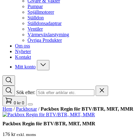
Givare & Vakter
Pumpar
Spjällmotorer
Ställdon
Ställdonsadaptrar
Ventiler
Värmeväxlarstyrning
Övriga Produkter
Om oss
Nyheter
Kontakt
Mitt konto
Sök efter:
0
kr
0
Hem
/
Packboxar
/
Packbox Regin för BTV/BTR, MRT, MMR
Packbox Regin för BTV/BTR, MRT, MMR
176
kr
exkl. moms