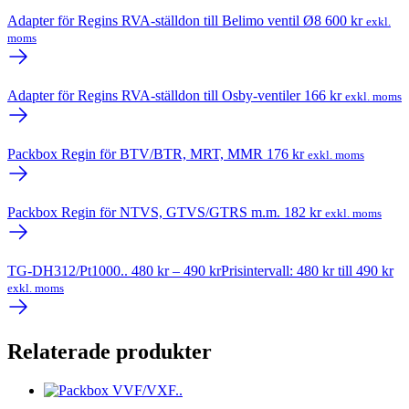
Adapter för Regins RVA-ställdon till Belimo ventil Ø8
600
kr
exkl.
moms
Adapter för Regins RVA-ställdon till Osby-ventiler
166
kr
exkl. moms
Packbox Regin för BTV/BTR, MRT, MMR
176
kr
exkl. moms
Packbox Regin för NTVS, GTVS/GTRS m.m.
182
kr
exkl. moms
TG-DH312/Pt1000..
480
kr
–
490
kr
Prisintervall: 480 kr till 490 kr
exkl. moms
Relaterade produkter