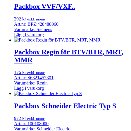
Packbox VVF/VXF..
292
kr
exkl. moms
Art.nr: BPZ:428488060
Varumärke: Siemens
Lägg i varukorg
Packbox Regin för BTV/BTR, MRT,
MMR
176
kr
exkl. moms
Art.nr: S6321457301
Varumärke: Regin
Lägg i varukorg
Packbox Schneider Electric Typ S
972
kr
exkl. moms
Art.nr: 100108000
Varumärke: Schneider Electric