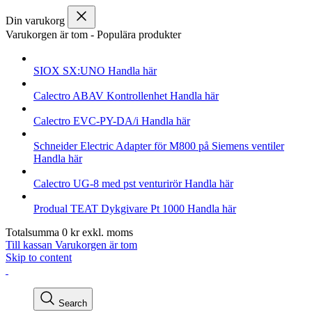
Din varukorg
Varukorgen är tom
-
Populära produkter
SIOX
SX:UNO
Handla här
Calectro
ABAV Kontrollenhet
Handla här
Calectro
EVC-PY-DA/i
Handla här
Schneider Electric
Adapter för M800 på Siemens ventiler
Handla här
Calectro
UG-8 med pst venturirör
Handla här
Produal
TEAT Dykgivare Pt 1000
Handla här
Totalsumma
0
kr
exkl. moms
Till kassan
Varukorgen är tom
Skip to content
Search