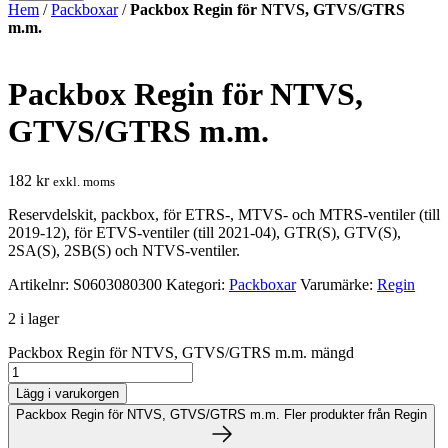
Hem
/
Packboxar
/
Packbox Regin för NTVS, GTVS/GTRS
m.m.
Packbox Regin för NTVS,
GTVS/GTRS m.m.
182
kr
exkl. moms
Reservdelskit, packbox, för ETRS-, MTVS- och MTRS-ventiler (till
2019-12), för ETVS-ventiler (till 2021-04), GTR(S), GTV(S),
2SA(S), 2SB(S) och NTVS-ventiler.
Artikelnr:
S0603080300
Kategori:
Packboxar
Varumärke:
Regin
2 i lager
Packbox Regin för NTVS, GTVS/GTRS m.m. mängd
Lägg i varukorgen
Packbox Regin för NTVS, GTVS/GTRS m.m.
Fler produkter från Regin