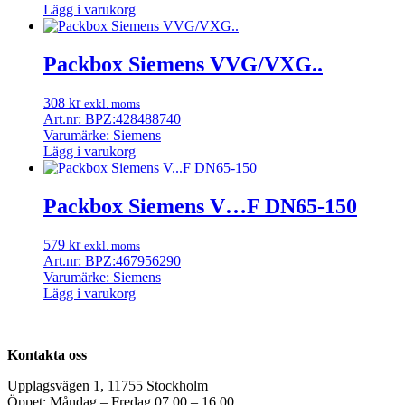
Lägg i varukorg
Packbox Siemens VVG/VXG..
308
kr
exkl. moms
Art.nr: BPZ:428488740
Varumärke: Siemens
Lägg i varukorg
Packbox Siemens V…F DN65-150
579
kr
exkl. moms
Art.nr: BPZ:467956290
Varumärke: Siemens
Lägg i varukorg
Kontakta oss
Upplagsvägen 1, 11755 Stockholm
Öppet: Måndag – Fredag 07.00 – 16.00