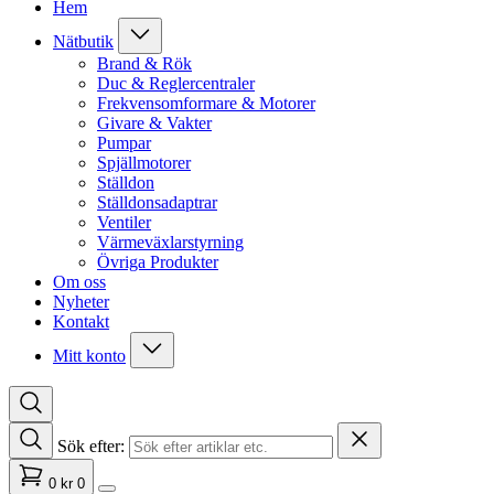
Hem
Nätbutik
Brand & Rök
Duc & Reglercentraler
Frekvensomformare & Motorer
Givare & Vakter
Pumpar
Spjällmotorer
Ställdon
Ställdonsadaptrar
Ventiler
Värmeväxlarstyrning
Övriga Produkter
Om oss
Nyheter
Kontakt
Mitt konto
Sök efter:
0
kr
0