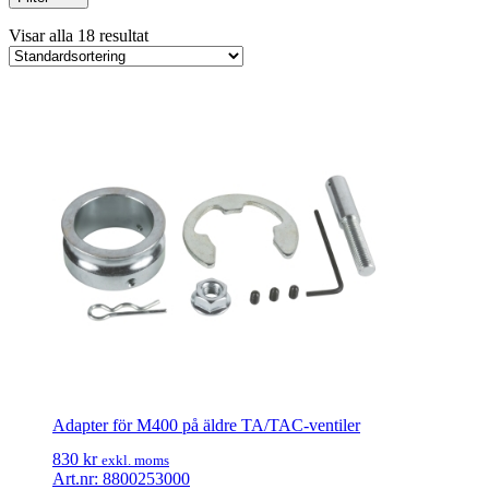
Filter
Visar alla 18 resultat
Varumärken
Controlli
IMI
Produal
Regin
Schneider Electric
Siemens
Adapter för M400 på äldre TA/TAC-ventiler
830
kr
exkl. moms
Art.nr: 8800253000