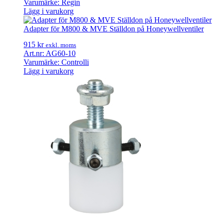
Varumärke: Regin
Lägg i varukorg
Adapter för M800 & MVE Ställdon på Honeywellventiler
915
kr
exkl. moms
Art.nr: AG60-10
Varumärke: Controlli
Lägg i varukorg