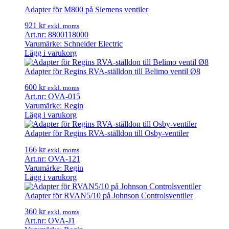
Adapter för M800 på Siemens ventiler
921
kr
exkl. moms
Art.nr: 8800118000
Varumärke: Schneider Electric
Lägg i varukorg
Adapter för Regins RVA-ställdon till Belimo ventil Ø8
600
kr
exkl. moms
Art.nr: OVA-015
Varumärke: Regin
Lägg i varukorg
Adapter för Regins RVA-ställdon till Osby-ventiler
166
kr
exkl. moms
Art.nr: OVA-121
Varumärke: Regin
Lägg i varukorg
Adapter för RVAN5/10 på Johnson Controlsventiler
360
kr
exkl. moms
Art.nr: OVA-J1