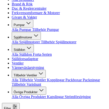
Brand & Rök
Duc & Reglercentraler
Frekvensomformare & Motorer
Givare & Vakter
Pumpar
Alla Pumpar
Tillbehör Pumpar
Spjällmotorer
Alla Spjällmotorer
Tillbehör Spjällmotorer
Ställdon
Alla Ställdon
Forta-Serien
Ställdonsadaptrar
Ventiler
Värmeväxlarstyrning
Tillbehör Ventiler
Alla Tillbehör Ventiler
Kopplingar
Packboxar
Packningar
Tillbehör Varishunt
Övriga Produkter
Alla Övriga Produkter
Kapslingar
Strömförsörjning
Filter