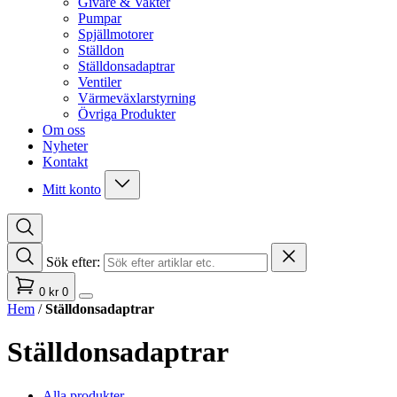
Givare & Vakter
Pumpar
Spjällmotorer
Ställdon
Ställdonsadaptrar
Ventiler
Värmeväxlarstyrning
Övriga Produkter
Om oss
Nyheter
Kontakt
Mitt konto
Sök efter:
0
kr
0
Hem
/
Ställdonsadaptrar
Ställdonsadaptrar
Alla produkter