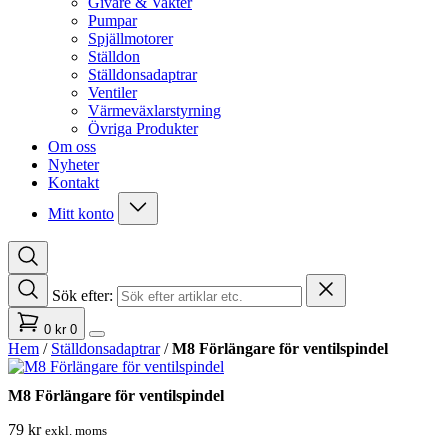
Givare & Vakter
Pumpar
Spjällmotorer
Ställdon
Ställdonsadaptrar
Ventiler
Värmeväxlarstyrning
Övriga Produkter
Om oss
Nyheter
Kontakt
Mitt konto
Sök efter:
0
kr
0
Hem
/
Ställdonsadaptrar
/
M8 Förlängare för ventilspindel
M8 Förlängare för ventilspindel
79
kr
exkl. moms