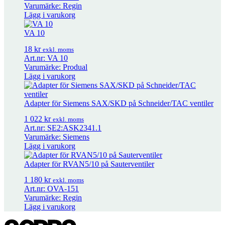
Varumärke: Regin
Lägg i varukorg
VA 10
18
kr
exkl. moms
Art.nr: VA 10
Varumärke: Produal
Adapter för M800 på Siemens ventiler
921
kr
exkl. moms
Lägg i varukorg
Packbox Schneider Electric Typ S
972
kr
exkl. moms
Adapter för Siemens SAX/SKD på Schneider/TAC ventiler
1 022
kr
exkl. moms
Art.nr: SE2:ASK2341.1
KH8 – Spjällarm
455
kr
exkl. moms
Varumärke: Siemens
Lägg i varukorg
AV8-25
639
kr
Adapter för RVAN5/10 på Sauterventiler
exkl. moms
1 180
kr
exkl. moms
Art.nr: OVA-151
STP300.. 0/100
2 326
kr
–
2 367
kr
Prisintervall: 2 326 kr till 2 367 kr
Varumärke: Regin
exkl. moms
Lägg i varukorg