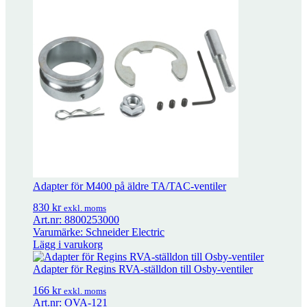
Adapter för M400 på äldre TA/TAC-ventiler
830
kr
exkl. moms
Adapter för M400 på äldre TA/TAC-ventiler
830
kr
exkl. moms
Art.nr: 8800253000
Varumärke: Schneider Electric
Lägg i varukorg
Adapter för Regins RVA-ställdon till Osby-ventiler
166
kr
exkl. moms
Art.nr: OVA-121