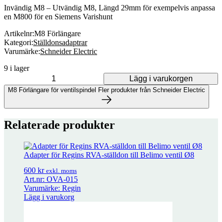
Invändig M8 – Utvändig M8, Längd 29mm för exempelvis anpassa
en M800 för en Siemens Varishunt
Artikelnr:
M8 Förlängare
Kategori:
Ställdonsadaptrar
Varumärke:
Schneider Electric
9 i lager
Lägg i varukorgen
M8 Förlängare för ventilspindel mängd
M8 Förlängare för ventilspindel
Fler produkter från Schneider Electric
Fler produkter från Schneider Electric
Relaterade produkter
47 produkter
Adapter för Regins RVA-ställdon till Belimo ventil Ø8
M8 Förlängare för ventilspindel
79
kr
exkl. moms
600
kr
exkl. moms
Art.nr: OVA-015
Varumärke: Regin
Lägg i varukorg