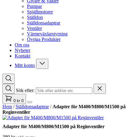
Givare & Vakter
Pumpar
Spjällmotorer
Ställdon
Ställdonsadaptrar
Ventiler
Värmeväxlarstyrning
Övriga Produkter
Om oss
Nyheter
Kontakt
Mitt konto
Sök efter:
0
kr
0
Hem
/
Ställdonsadaptrar
/
Adapter för M400/M800/M1500 på
Reginventiler
Adapter för M400/M800/M1500 på Reginventiler
380
kr