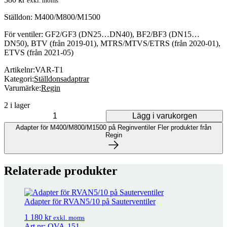
exkl. moms
Ställdon: M400/M800/M1500
För ventiler: GF2/GF3 (DN25…DN40), BF2/BF3 (DN15…
DN50), BTV (från 2019-01), MTRS/MTVS/ETRS (från 2020-01),
ETVS (från 2021-05)
Artikelnr:
VAR-T1
Kategori:
Ställdonsadaptrar
Varumärke:
Regin
2 i lager
Lägg i varukorgen
Adapter för M400/M800/M1500 på Reginventiler mängd
Adapter för M400/M800/M1500 på Reginventiler
Fler produkter från
Regin
Fler produkter från Regin
Relaterade produkter
32 produkter
Adapter för RVAN5/10 på Sauterventiler
Adapter för M400/M800 på Reginventiler
186
kr
exkl. moms
1 180
kr
exkl. moms
Art.nr: OVA-151