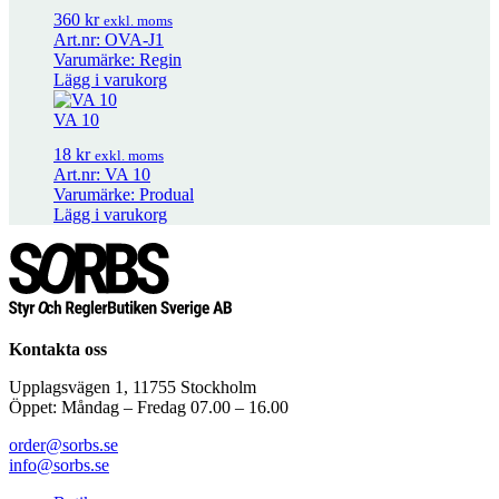
Packbox Regin för BTV/BTR, MRT, MMR
176
kr
exkl. moms
360
kr
exkl. moms
Art.nr: OVA-J1
Varumärke: Regin
Packbox Regin för NTVS, GTVS/GTRS m.m.
182
kr
exkl. moms
Lägg i varukorg
VA 10
TG-DH312/Pt1000..
480
kr
–
490
kr
Prisintervall: 480 kr till 490 kr
18
kr
exkl. moms
exkl. moms
Art.nr: VA 10
Varumärke: Produal
Lägg i varukorg
Kontakta oss
Upplagsvägen 1, 11755 Stockholm
Öppet: Måndag – Fredag 07.00 – 16.00
order@sorbs.se
info@sorbs.se