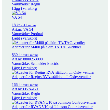
Varumärke: Regin
Adapter för M400/M800/M1500 på Reginventiler
380
kr
exkl. moms
Lägg i varukorg
VA 54
Adapter för RVAN5/10 på Sauterventiler
1 180
kr
exkl. moms
18
kr
exkl. moms
Art.nr: VA 54
Varumärke: Produal
Lägg i varukorg
Adapter för RVAN5/10 på Johnson Controlsventiler
360
kr
exkl. moms
Adapter för M400 på äldre TA/TAC-ventiler
Adapter för M400/M800 på äldre Regin & OSBYventiler
600
kr
830
kr
exkl.
exkl. moms
Art.nr: 8800253000
moms
Varumärke: Schneider Electric
Lägg i varukorg
Adapter för Regins RVA-ställdon till Belimo ventil Ø8
600
kr
exkl.
Adapter för Regins RVA-ställdon till Osby-ventiler
moms
166
kr
exkl. moms
Art.nr: OVA-121
Varumärke: Regin
Adapter för Regins RVA-ställdon till Osby-ventiler
166
kr
exkl. moms
Lägg i varukorg
Adapter för RVAN5/10 på Johnson Controlsventiler