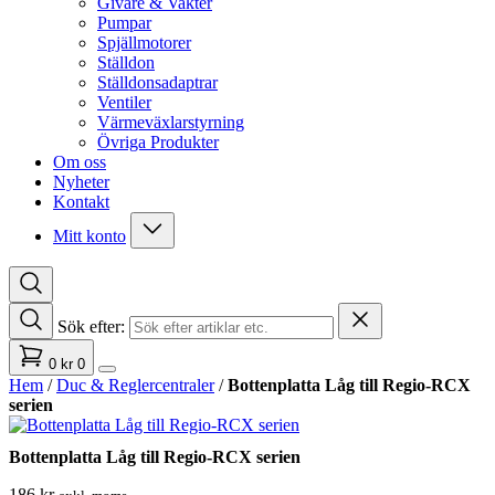
Givare & Vakter
Pumpar
Spjällmotorer
Ställdon
Ställdonsadaptrar
Ventiler
Värmeväxlarstyrning
Övriga Produkter
Om oss
Nyheter
Kontakt
Mitt konto
Sök efter:
0
kr
0
Hem
/
Duc & Reglercentraler
/
Bottenplatta Låg till Regio-RCX
serien
Bottenplatta Låg till Regio-RCX serien
186
kr