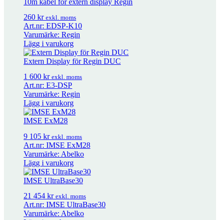
10m kabel för extern display Regin
Adapter för RVAN5/10 på Sauterventiler
1 180
kr
exkl. moms
260
kr
exkl. moms
Art.nr: EDSP-K10
Varumärke: Regin
Lägg i varukorg
Adapter för RVAN5/10 på Johnson Controlsventiler
360
kr
exkl. moms
Extern Display för Regin DUC
Adapter för M400/M800 på äldre Regin & OSBYventiler
600
kr
1 600
kr
exkl.
exkl. moms
Art.nr: E3-DSP
moms
Varumärke: Regin
Lägg i varukorg
Adapter för Regins RVA-ställdon till Belimo ventil Ø8
600
kr
exkl.
IMSE ExM28
moms
9 105
kr
exkl. moms
Art.nr: IMSE ExM28
Varumärke: Abelko
Adapter för Regins RVA-ställdon till Osby-ventiler
166
kr
exkl. moms
Lägg i varukorg
IMSE UltraBase30
Packbox Regin för BTV/BTR, MRT, MMR
176
kr
exkl. moms
21 454
kr
exkl. moms
Art.nr: IMSE UltraBase30
Varumärke: Abelko
Packbox Regin för NTVS, GTVS/GTRS m.m.
182
kr