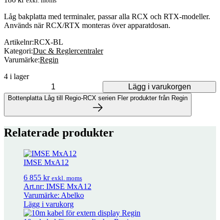
exkl. moms
Låg bakplatta med terminaler, passar alla RCX och RTX-modeller.
Används när RCX/RTX monteras över apparatdosan.
Artikelnr:
RCX-BL
Kategori:
Duc & Reglercentraler
Varumärke:
Regin
4 i lager
Lägg i varukorgen
Bottenplatta Låg till Regio-RCX serien mängd
Bottenplatta Låg till Regio-RCX serien
Fler produkter från Regin
Fler produkter från Regin
Relaterade produkter
32 produkter
IMSE MxA12
Adapter för M400/M800 på Reginventiler
186
kr
exkl. moms
6 855
kr
exkl. moms
Art.nr: IMSE MxA12
Varumärke: Abelko
Adapter för M400/M800/M1500 på Reginventiler
380
kr
exkl. moms
Lägg i varukorg