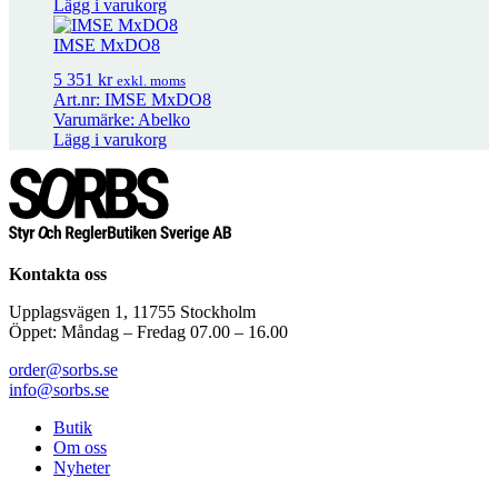
exkl. moms
Lägg i varukorg
IMSE MxDO8
TG-DH312/Pt1000..
480
kr
–
490
kr
Prisintervall: 480 kr till 490 kr
5 351
kr
exkl. moms
exkl. moms
Art.nr: IMSE MxDO8
Varumärke: Abelko
Lägg i varukorg
Kontakta oss
Upplagsvägen 1, 11755 Stockholm
Öppet: Måndag – Fredag 07.00 – 16.00
order@sorbs.se
info@sorbs.se
Butik
Om oss
Nyheter