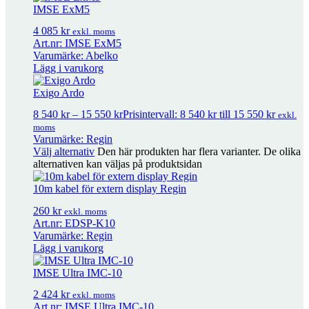
IMSE ExM5
IMSE UltraBase20
15 188
kr
exkl. moms
4 085
kr
exkl. moms
Art.nr: IMSE ExM5
Varumärke: Abelko
Lägg i varukorg
IMSE UltraBase30
21 454
kr
exkl. moms
Exigo Ardo
IMSE UltraBase40
22 969
kr
8 540
kr
–
15 550
kr
Prisintervall: 8 540 kr till 15 550 kr
exkl. moms
exkl.
moms
Varumärke: Regin
Välj alternativ
Den här produkten har flera varianter. De olika
IMSE UltraUC inkl UltraBase20
38 129
kr
exkl. moms
alternativen kan väljas på produktsidan
10m kabel för extern display Regin
IMSE UltraVENT inkl UltraBase30
46 909
kr
exkl. moms
260
kr
exkl. moms
Art.nr: EDSP-K10
Varumärke: Regin
IMSE MxDO8
5 351
kr
Lägg i varukorg
exkl. moms
IMSE Ultra IMC-10
IMSE MxM28
9 105
kr
exkl. moms
2 424
kr
exkl. moms
Art.nr: IMSE Ultra IMC-10