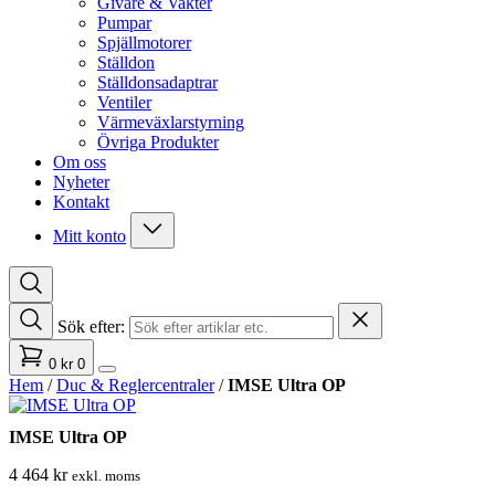
Givare & Vakter
Pumpar
Spjällmotorer
Ställdon
Ställdonsadaptrar
Ventiler
Värmeväxlarstyrning
Övriga Produkter
Om oss
Nyheter
Kontakt
Mitt konto
Sök efter:
0
kr
0
Hem
/
Duc & Reglercentraler
/
IMSE Ultra OP
IMSE Ultra OP
4 464
kr
exkl. moms