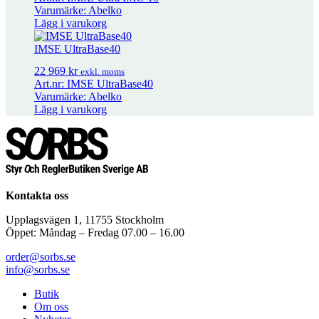
Varumärke: Abelko
Lägg i varukorg
IMSE MxM5
4 085
kr
exkl. moms
IMSE UltraBase40
22 969
kr
exkl. moms
Art.nr: IMSE UltraBase40
Varumärke: Abelko
Lägg i varukorg
Kontakta oss
Upplagsvägen 1, 11755 Stockholm
Öppet: Måndag – Fredag 07.00 – 16.00
order@sorbs.se
info@sorbs.se
Butik
Om oss