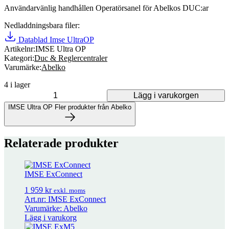
Användarvänlig handhållen Operatörsanel för Abelkos DUC:ar
Nedladdningsbara filer:
Datablad Imse UltraOP
Artikelnr:
IMSE Ultra OP
Kategori:
Duc & Reglercentraler
Varumärke:
Abelko
4 i lager
Lägg i varukorgen
IMSE Ultra OP mängd
IMSE Ultra OP
Fler produkter från Abelko
Fler produkter från Abelko
Relaterade produkter
20 produkter
IMSE ExConnect
IMSE Ultra IMC-10
2 424
kr
exkl. moms
1 959
kr
exkl. moms
Art.nr: IMSE ExConnect
Varumärke: Abelko
IMSE Ultra OP
4 464
kr
exkl. moms
Lägg i varukorg