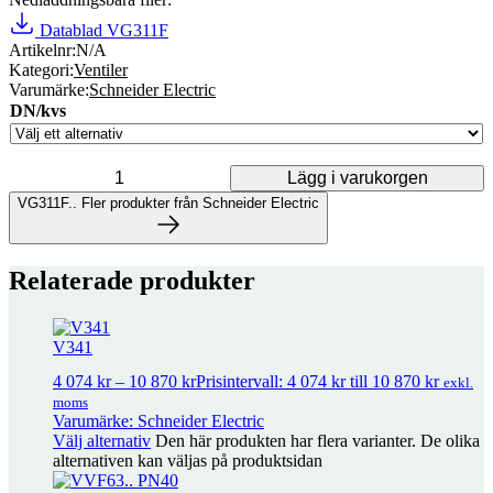
Datablad VG311F
Artikelnr:
N/A
Kategori:
Ventiler
Varumärke:
Schneider Electric
DN/kvs
Lägg i varukorgen
VG311F.. mängd
VG311F..
Fler produkter från Schneider Electric
Fler produkter från Schneider Electric
Relaterade produkter
47 produkter
V341
M8 Förlängare för ventilspindel
79
kr
exkl. moms
4 074
kr
–
10 870
kr
Prisintervall: 4 074 kr till 10 870 kr
exkl.
moms
Varumärke: Schneider Electric
Välj alternativ
Den här produkten har flera varianter. De olika
alternativen kan väljas på produktsidan