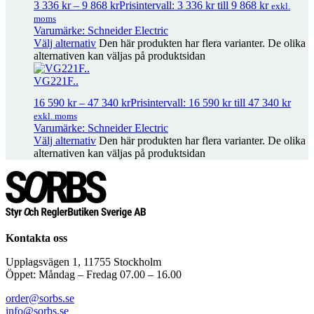
3 336
kr
–
9 868
kr
Prisintervall: 3 336 kr till 9 868 kr
exkl.
moms
KH8 – Spjällarm
455
kr
Varumärke: Schneider Electric
exkl. moms
Välj alternativ
Den här produkten har flera varianter. De olika
alternativen kan väljas på produktsidan
STP300.. 0/100
2 326
kr
–
2 367
kr
Prisintervall: 2 326 kr till 2 367 kr
VG221F..
exkl. moms
16 590
kr
–
47 340
kr
Prisintervall: 16 590 kr till 47 340 kr
exkl. moms
Varumärke: Schneider Electric
STP300.. -50/50
2 332
kr
exkl. moms
Välj alternativ
Den här produkten har flera varianter. De olika
alternativen kan väljas på produktsidan
STO300 -50/50c
2 646
kr
exkl. moms
STC300 0/100
2 319
kr
exkl. moms
Kontakta oss
Upplagsvägen 1, 11755 Stockholm
Öppet: Måndag – Fredag 07.00 – 16.00
order@sorbs.se
info@sorbs.se