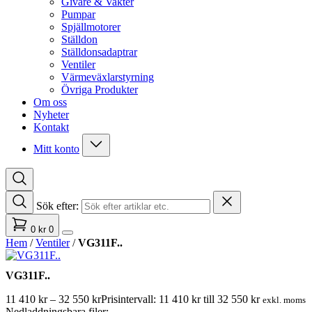
Givare & Vakter
Pumpar
Spjällmotorer
Ställdon
Ställdonsadaptrar
Ventiler
Värmeväxlarstyrning
Övriga Produkter
Om oss
Nyheter
Kontakt
Mitt konto
Sök efter:
0
kr
0
Hem
/
Ventiler
/
VG311F..
VG311F..
11 410
kr
–
32 550
kr
Prisintervall: 11 410 kr till 32 550 kr
exkl. moms
Nedladdningsbara filer: