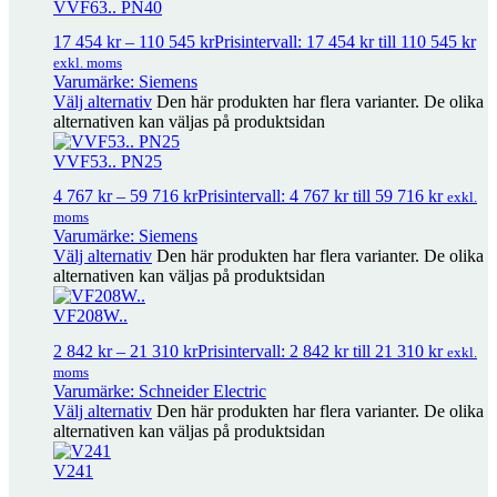
VVF63.. PN40
17 454
kr
–
110 545
kr
Prisintervall: 17 454 kr till 110 545 kr
exkl. moms
Varumärke: Siemens
Välj alternativ
Den här produkten har flera varianter. De olika
alternativen kan väljas på produktsidan
VVF53.. PN25
4 767
kr
–
59 716
kr
Prisintervall: 4 767 kr till 59 716 kr
exkl.
moms
Varumärke: Siemens
Välj alternativ
Den här produkten har flera varianter. De olika
Adapter för M800 på Siemens ventiler
921
kr
exkl. moms
alternativen kan väljas på produktsidan
VF208W..
Adapter för M400 på äldre TA/TAC-ventiler
830
kr
exkl. moms
2 842
kr
–
21 310
kr
Prisintervall: 2 842 kr till 21 310 kr
exkl.
moms
Varumärke: Schneider Electric
Packbox Schneider Electric Typ S
972
kr
exkl. moms
Välj alternativ
Den här produkten har flera varianter. De olika
alternativen kan väljas på produktsidan
V241
AV8-25
639
kr
exkl. moms