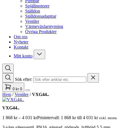
Pumpar
Spjällmotorer
Ställdon
Ställdonsadaptrar
Ventiler
Värmeväxlarstyrning
Övriga Produkter
Om oss
Nyheter
Kontakt
Mitt konto
Sök efter:
0
kr
0
Hem
/
Ventiler
/
VXG44..
VXG44..
1 868
kr
–
4 031
kr
Prisintervall: 1 868 kr till 4 031 kr
exkl. moms
3-vägs sätesventil, PN16, gängad, rödgods, lyfthöjd 5.5 mm