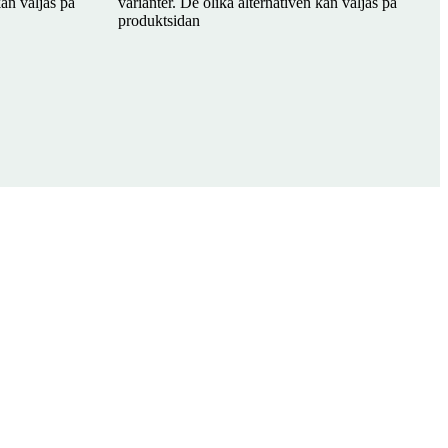
kan väljas på
varianter. De olika alternativen kan väljas på
produktsidan