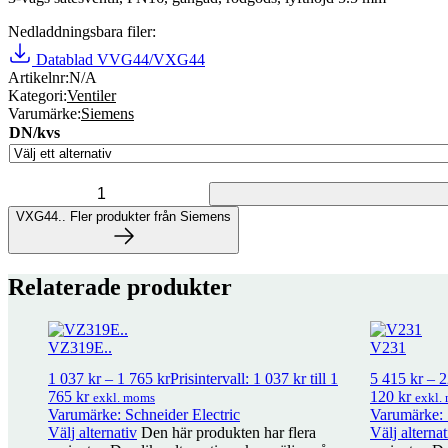
Nedladdningsbara filer:
Datablad VVG44/VXG44
Artikelnr:
N/A
Kategori:
Ventiler
Varumärke:
Siemens
DN/kvs
VXG44.. mängd
VXG44..
Fler produkter från Siemens
Fler produkter från Siemens
Relaterade produkter
58 produkter
VZ319E..
V231
Adapter för Siemens SAX/SKD på Schneider/TAC ventiler
1 022
kr
1 037
kr
–
1 765
kr
Prisintervall: 1 037 kr till 1
5 415
kr
–
2
765 kr
120 kr
exkl. moms
exkl.
Varumärke: Schneider Electric
Varumärke: 
Adapter för Siemens SAX på äldre Varishunt
1 339
kr
exkl. moms
Välj alternativ
Den här produkten har flera
Välj alternat