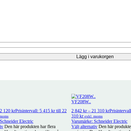
Lägg i varukorgen
VF208W..
exkl. moms
2 120
kr
Prisintervall: 5 415 kr till 22
2 842
kr
–
21 310
kr
Prisintervall
310 kr
 moms
exkl. moms
Schneider Electric
Varumärke: Schneider Electric
iv
Den här produkten har flera
Välj alternativ
Den här produkten