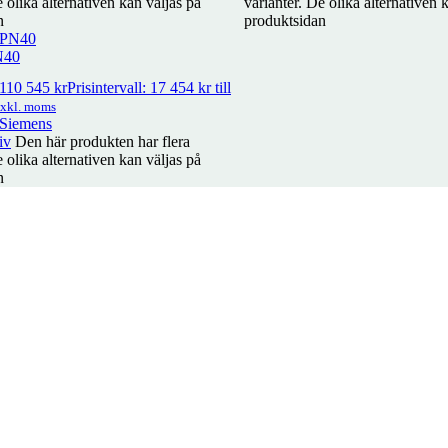
e olika alternativen kan väljas på
varianter. De olika alternativen 
n
produktsidan
vall: 358 kr till 2 225 kr
exkl. moms
N40
110 545
kr
Prisintervall: 17 454 kr till
exkl. moms
vall: 238 kr till 1 497 kr
exkl. moms
 Siemens
iv
Den här produkten har flera
e olika alternativen kan väljas på
n