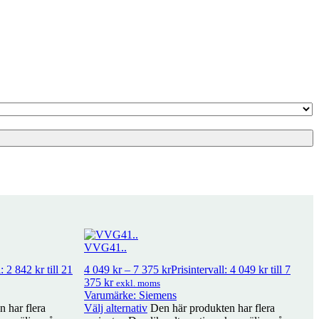
VVG41..
: 2 842 kr till 21
4 049
kr
–
7 375
kr
Prisintervall: 4 049 kr till 7
375 kr
exkl. moms
Varumärke: Siemens
 har flera
Välj alternativ
Den här produkten har flera