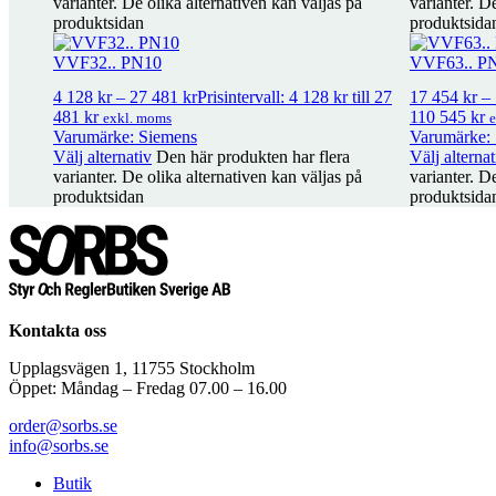
varianter. De olika alternativen kan väljas på
varianter. D
produktsidan
produktsida
ALGxx3B.. Kopplingssats mässing 3-pack
358
kr
–
2 225
kr
Prisinter
VVF32.. PN10
VVF63.. P
4 128
kr
–
27 481
kr
Prisintervall: 4 128 kr till 27
17 454
kr
–
481 kr
110 545 kr
exkl. moms
ALGxx2B.. Kopplingssats mässing 2-pack
238
kr
–
1 497
kr
Prisinter
Varumärke: Siemens
Varumärke:
Välj alternativ
Den här produkten har flera
Välj alternat
varianter. De olika alternativen kan väljas på
varianter. D
Packbox VVF/VXF..
292
kr
exkl. moms
produktsidan
produktsida
Packbox Siemens VVG/VXG..
308
kr
exkl. moms
Kontakta oss
Packbox Siemens V…F DN65-150
579
kr
exkl. moms
Upplagsvägen 1, 11755 Stockholm
Öppet: Måndag – Fredag 07.00 – 16.00
Packbox varishunt DN25-50
2 310
kr
exkl. moms
order@sorbs.se
info@sorbs.se
Packbox Varishunt DN65
2 789
kr
exkl. moms
Butik