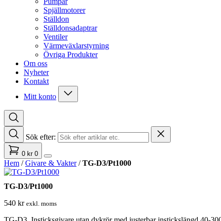
Pumpar
Spjällmotorer
Ställdon
Ställdonsadaptrar
Ventiler
Värmeväxlarstyrning
Övriga Produkter
Om oss
Nyheter
Kontakt
Mitt konto
Sök efter:
0
kr
0
Hem
/
Givare & Vakter
/
TG-D3/Pt1000
TG-D3/Pt1000
540
kr
exkl. moms
TG-D3, Insticksgivare utan dykrör med justerbar instickslängd 40-