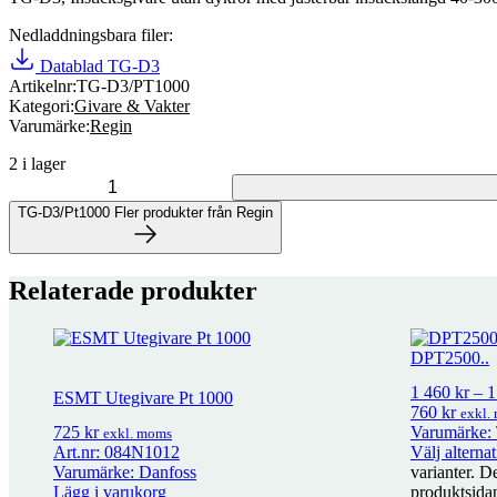
Nedladdningsbara filer:
Datablad TG-D3
Artikelnr:
TG-D3/PT1000
Kategori:
Givare & Vakter
Varumärke:
Regin
2 i lager
TG-D3/Pt1000 mängd
TG-D3/Pt1000
Fler produkter från Regin
Fler produkter från Regin
Relaterade produkter
32 produkter
DPT2500..
Adapter för M400/M800 på Reginventiler
186
kr
exkl. moms
1 460
kr
–
1
ESMT Utegivare Pt 1000
760 kr
exkl.
725
kr
Varumärke:
exkl. moms
Adapter för M400/M800/M1500 på Reginventiler
380
kr
exkl. moms
Art.nr: 084N1012
Välj alternat
Varumärke: Danfoss
varianter. D
Lägg i varukorg
produktsida