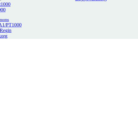
000
 moms
-A1/PT1000
 Regin
korg
. moms
oms