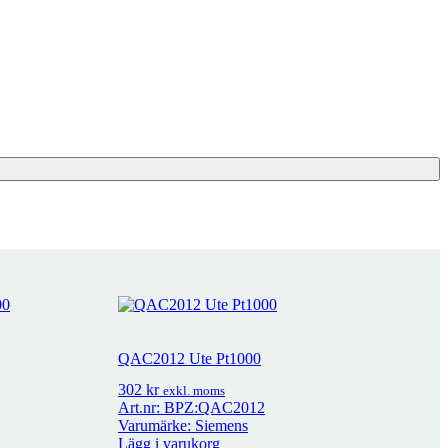
QAC2012 Ute Pt1000
302
kr
exkl. moms
Art.nr: BPZ:QAC2012
Varumärke: Siemens
Lägg i varukorg