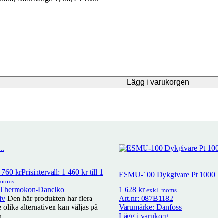
Lägg i varukorgen
 760
kr
Prisintervall: 1 460 kr till 1
ESMU-100 Dykgivare Pt 1000
 moms
 Thermokon-Danelko
1 628
kr
exkl. moms
iv
Den här produkten har flera
Art.nr: 087B1182
e olika alternativen kan väljas på
Varumärke: Danfoss
n
Lägg i varukorg