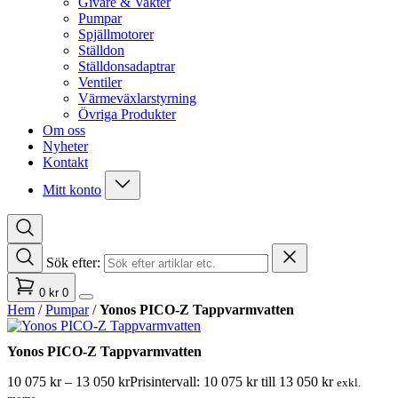
Givare & Vakter
Pumpar
Spjällmotorer
Ställdon
Ställdonsadaptrar
Ventiler
Värmeväxlarstyrning
Övriga Produkter
Om oss
Nyheter
Kontakt
Mitt konto
Sök efter:
0
kr
0
Hem
/
Pumpar
/
Yonos PICO-Z Tappvarmvatten
Yonos PICO-Z Tappvarmvatten
10 075
kr
–
13 050
kr
Prisintervall: 10 075 kr till 13 050 kr
exkl.