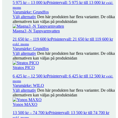
5 975
kr
–
13 000
kr
Prisintervall: 5 975 kr till 13 000 kr
exkl.
Yonos MAXO-Z Tappvarmvatten
19 950
kr
–
91 700
kr
Prisintervall:
moms
19 950 kr till 91 700 kr
exkl. moms
Varumärke: Grundfos
Välj alternativ
Den här produkten har flera varianter. De olika
alternativen kan väljas på produktsidan
Yonos MAXO
13 500
kr
–
74 700
kr
Prisintervall: 13 500 kr till 74
Magna3 -N Tappvarmvatten
700 kr
exkl. moms
21 650
kr
–
119 600
kr
Prisintervall: 21 650 kr till 119 600 kr
exkl. moms
Stratos PICO-Z Tappvarmvatten
11 750
kr
–
16 650
kr
Prisintervall: 1
Varumärke: Grundfos
750 kr till 16 650 kr
Välj alternativ
Den här produkten har flera varianter. De olika
exkl. moms
alternativen kan väljas på produktsidan
Stratos PICO
Stratos PICO
6 425
kr
–
12 500
kr
Prisintervall: 6 425 kr till 12 500 kr
exkl. moms
6 425
kr
–
12 500
kr
Prisintervall: 6 425 kr till 12 500 kr
exkl.
moms
Varumärke: WILO
Välj alternativ
Den här produkten har flera varianter. De olika
Stratos MAXO-Z Tappvarmvatten
25 800
kr
–
95 200
kr
Prisintervall:
alternativen kan väljas på produktsidan
25 800 kr till 95 200 kr
exkl. moms
Yonos MAXO
13 500
kr
–
74 700
kr
Prisintervall: 13 500 kr till 74 700 kr
Stratos MAXO
14 200
kr
–
99 400
kr
Prisintervall: 14 200 kr till 99
exkl. moms