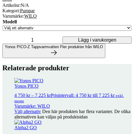
moms
Artikelnr:
N/A
Kategori:
Pumpar
Varumärke:
WILO
Modell
Lägg i varukorgen
Yonos PICO-Z Tappvarmvatten mängd
Yonos PICO-Z Tappvarmvatten
Fler produkter från WILO
Fler produkter från WILO
Relaterade produkter
8 produkter
Yonos PICO
Yonos PICO-Z Tappvarmvatten
10 075
kr
–
13 050
kr
Prisintervall: 1
4 750
kr
–
7 225
kr
Prisintervall: 4 750 kr till 7 225 kr
exkl.
075 kr till 13 050 kr
exkl. moms
moms
Varumärke: WILO
Välj alternativ
Den här produkten har flera varianter. De olika
Yonos PICO
4 750
kr
–
7 225
kr
Prisintervall: 4 750 kr till 7 225 kr
alternativen kan väljas på produktsidan
exkl. moms
Alpha2 GO