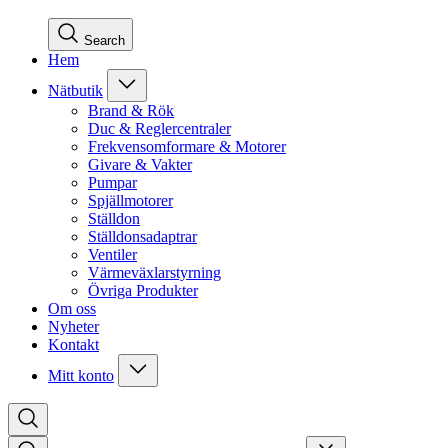
Search
Hem
Nätbutik
Brand & Rök
Duc & Reglercentraler
Frekvensomformare & Motorer
Givare & Vakter
Pumpar
Spjällmotorer
Ställdon
Ställdonsadaptrar
Ventiler
Värmeväxlarstyrning
Övriga Produkter
Om oss
Nyheter
Kontakt
Mitt konto