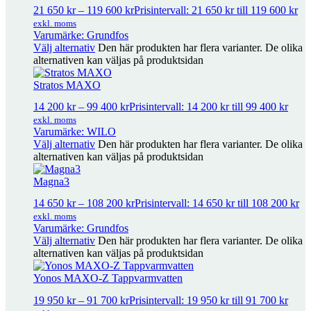
Alpha2 GO
5 975
kr
–
13 000
kr
Prisintervall: 5 975 kr till 13 000 kr
21 650
kr
–
119 600
kr
Prisintervall: 21 650 kr till 119 600 kr
exkl. moms
exkl. moms
Varumärke: Grundfos
Välj alternativ
Den här produkten har flera varianter. De olika
Grundfos Bulk Sensor Cable
1 142
kr
exkl. moms
alternativen kan väljas på produktsidan
Stratos MAXO
Grundfos Bulk Sensor Magna3
1 950
kr
exkl. moms
14 200
kr
–
99 400
kr
Prisintervall: 14 200 kr till 99 400 kr
exkl. moms
Varumärke: WILO
Välj alternativ
Den här produkten har flera varianter. De olika
Kopplingskontakt Alpha
410
kr
exkl. moms
alternativen kan väljas på produktsidan
Magna3
Pumpkoppling 11/2″ x 1″
280
kr
exkl. moms
14 650
kr
–
108 200
kr
Prisintervall: 14 650 kr till 108 200 kr
exkl. moms
Varumärke: Grundfos
Pumpkoppling 11/4″ x 3/4″
650
kr
exkl. moms
Välj alternativ
Den här produkten har flera varianter. De olika
alternativen kan väljas på produktsidan
Yonos MAXO-Z Tappvarmvatten
Alpha2 -N Tappvarmvatten
13 750
kr
–
24 050
kr
Prisintervall: 13
750 kr till 24 050 kr
exkl. moms
19 950
kr
–
91 700
kr
Prisintervall: 19 950 kr till 91 700 kr