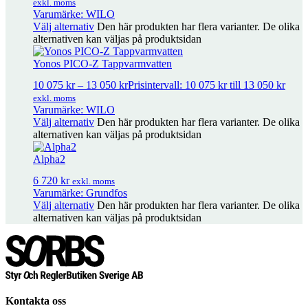
exkl. moms
Varumärke: WILO
Magna3 -N Tappvarmvatten
21 650
kr
–
119 600
kr
Prisintervall: 21
Välj alternativ
Den här produkten har flera varianter. De olika
650 kr till 119 600 kr
alternativen kan väljas på produktsidan
exkl. moms
Yonos PICO-Z Tappvarmvatten
Alpha2
6 720
kr
exkl. moms
10 075
kr
–
13 050
kr
Prisintervall: 10 075 kr till 13 050 kr
exkl. moms
Varumärke: WILO
Välj alternativ
Den här produkten har flera varianter. De olika
Magna3
14 650
kr
–
108 200
kr
Prisintervall: 14 650 kr till 108 200 kr
alternativen kan väljas på produktsidan
exkl. moms
Alpha2
6 720
kr
exkl. moms
Varumärke: Grundfos
Välj alternativ
Den här produkten har flera varianter. De olika
alternativen kan väljas på produktsidan
Kontakta oss