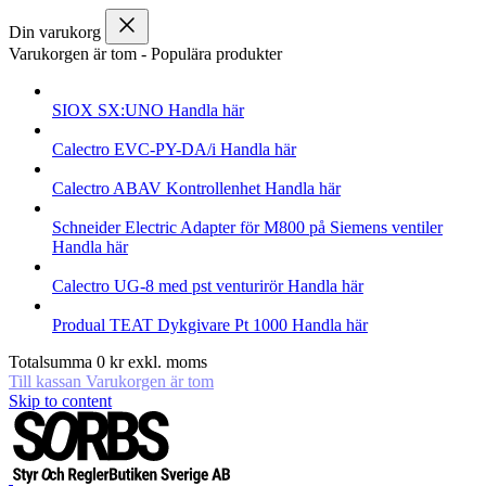
Din varukorg
Varukorgen är tom
-
Populära produkter
SIOX
SX:UNO
Handla här
Calectro
EVC-PY-DA/i
Handla här
Calectro
ABAV Kontrollenhet
Handla här
Schneider Electric
Adapter för M800 på Siemens ventiler
Handla här
Calectro
UG-8 med pst venturirör
Handla här
Produal
TEAT Dykgivare Pt 1000
Handla här
Totalsumma
0
kr
exkl. moms
Till kassan
Varukorgen är tom
Skip to content