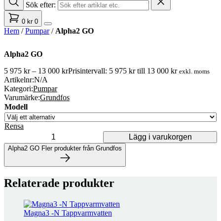
Sök efter:
0
kr
0
Hem
/
Pumpar
/
Alpha2 GO
Alpha2 GO
5 975
kr
–
13 000
kr
Prisintervall: 5 975 kr till 13 000 kr
exkl. moms
Artikelnr:
N/A
Kategori:
Pumpar
Varumärke:
Grundfos
Modell
Rensa
Lägg i varukorgen
Alpha2 GO mängd
Alpha2 GO
Fler produkter från Grundfos
Fler produkter från Grundfos
Relaterade produkter
10 produkter
Magna3 -N Tappvarmvatten