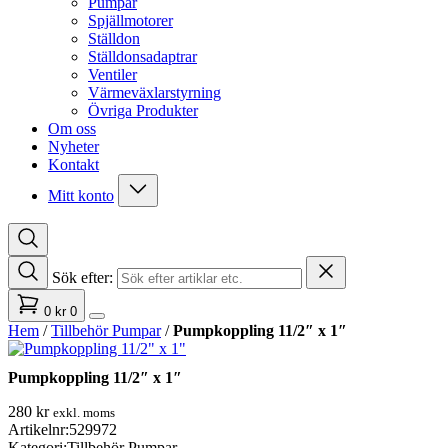
Pumpar
Spjällmotorer
Ställdon
Ställdonsadaptrar
Ventiler
Värmeväxlarstyrning
Övriga Produkter
Om oss
Nyheter
Kontakt
Mitt konto
Sök efter:
0
kr
0
Hem
/
Tillbehör Pumpar
/
Pumpkoppling 11/2″ x 1″
Pumpkoppling 11/2″ x 1″
280
kr
exkl. moms
Artikelnr:
529972
Kategori:
Tillbehör Pumpar