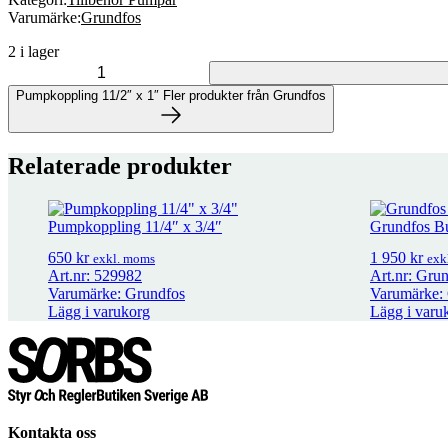
Varumärke:
Grundfos
2 i lager
Pumpkoppling 11/2" x 1" mängd
Pumpkoppling 11/2″ x 1″
Fler produkter från Grundfos
Fler produkter från Grundfos
Relaterade produkter
10 produkter
Pumpkoppling 11/4″ x 3/4″
Grundfos B
650
kr
1 950
kr
exkl. moms
exk
Art.nr: 529982
Art.nr: Gru
Varumärke: Grundfos
Varumärke:
Lägg i varukorg
Lägg i varu
Kontakta oss