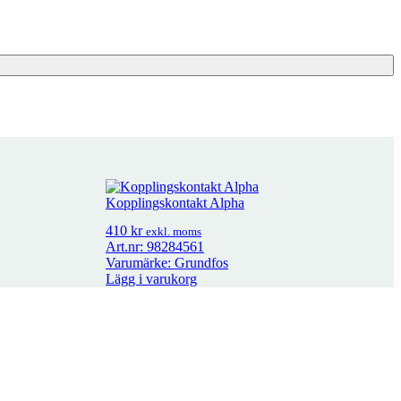
Kopplingskontakt Alpha
410
kr
exkl. moms
Art.nr: 98284561
Varumärke: Grundfos
Lägg i varukorg