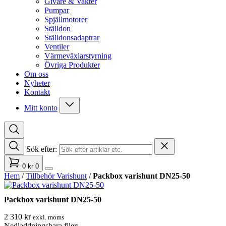
Givare & Vakter
Pumpar
Spjällmotorer
Ställdon
Ställdonsadaptrar
Ventiler
Värmeväxlarstyrning
Övriga Produkter
Om oss
Nyheter
Kontakt
Mitt konto
Sök efter:
0
kr
0
Hem
/
Tillbehör Varishunt
/
Packbox varishunt DN25-50
Packbox varishunt DN25-50
2 310
kr
exkl. moms
Nedladdningsbara filer: