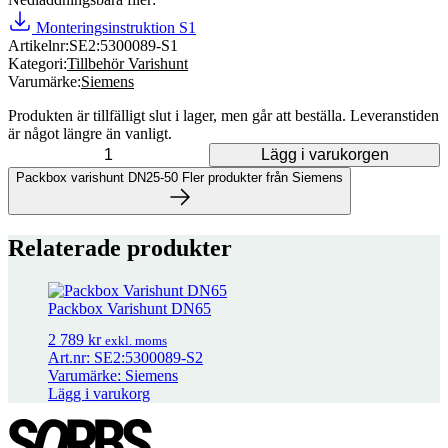
Monteringsinstruktion S1
Artikelnr:
SE2:5300089-S1
Kategori:
Tillbehör Varishunt
Varumärke:
Siemens
Produkten är tillfälligt slut i lager, men går att beställa. Leveranstiden
är något längre än vanligt.
Lägg i varukorgen
Packbox varishunt DN25-50 mängd
Packbox varishunt DN25-50
Fler produkter från Siemens
Fler produkter från Siemens
Relaterade produkter
58 produkter
Packbox Varishunt DN65
Adapter för Siemens SAX på äldre Varishunt
1 339
kr
exkl. moms
2 789
kr
exkl. moms
Art.nr: SE2:5300089-S2
Varumärke: Siemens
Adapter för Siemens SAX/SKD på Schneider/TAC ventiler
1 022
kr
Lägg i varukorg
exkl. moms