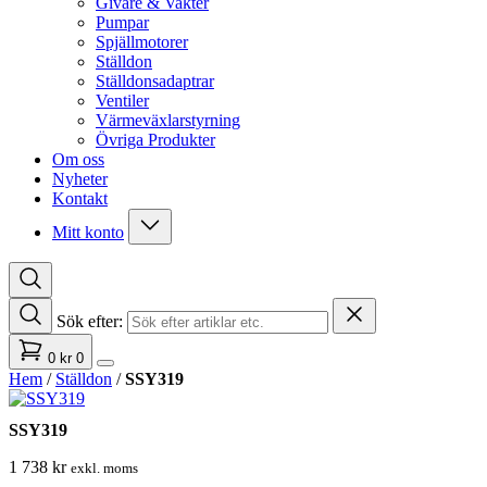
Givare & Vakter
Pumpar
Spjällmotorer
Ställdon
Ställdonsadaptrar
Ventiler
Värmeväxlarstyrning
Övriga Produkter
Om oss
Nyheter
Kontakt
Mitt konto
Sök efter:
0
kr
0
Hem
/
Ställdon
/
SSY319
SSY319
1 738
kr
exkl. moms