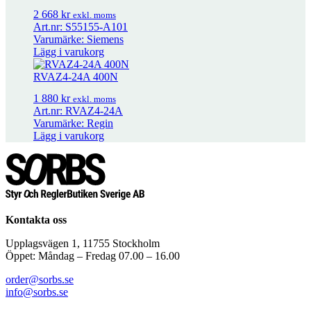
Packbox varishunt DN25-50
2 310
kr
exkl. moms
2 668
kr
exkl. moms
Art.nr: S55155-A101
Varumärke: Siemens
Packbox Varishunt DN65
2 789
kr
exkl. moms
Lägg i varukorg
RVAZ4-24A 400N
QAE21.94.. Frysvakt Pt1000
649
kr
–
1 202
kr
Prisintervall: 649 kr til
1 880
kr
exkl. moms
1 202 kr
exkl. moms
Art.nr: RVAZ4-24A
Varumärke: Regin
Lägg i varukorg
Kontakta oss
Upplagsvägen 1, 11755 Stockholm
Öppet: Måndag – Fredag 07.00 – 16.00
order@sorbs.se
info@sorbs.se