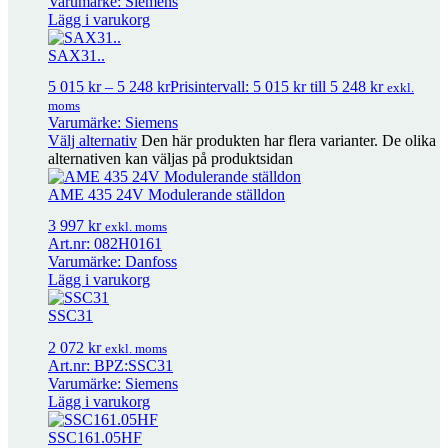
Varumärke: Siemens
Lägg i varukorg
Adapter för Siemens SAX på äldre Varishunt
1 339
kr
exkl. moms
SAX31..
5 015
kr
–
5 248
kr
Prisintervall: 5 015 kr till 5 248 kr
exkl.
ALGxx3B.. Kopplingssats mässing 3-pack
358
kr
–
2
moms
225
kr
Prisintervall: 358 kr till 2 225 kr
exkl. moms
Varumärke: Siemens
Välj alternativ
Den här produkten har flera varianter. De olika
alternativen kan väljas på produktsidan
ALGxx2B.. Kopplingssats mässing 2-pack
238
kr
–
1
AME 435 24V Modulerande ställdon
497
kr
Prisintervall: 238 kr till 1 497 kr
exkl. moms
3 997
kr
exkl. moms
Art.nr: 082H0161
Packbox VVF/VXF..
292
kr
Varumärke: Danfoss
exkl. moms
Lägg i varukorg
SSC31
Packbox Siemens VVG/VXG..
308
kr
exkl. moms
2 072
kr
exkl. moms
Art.nr: BPZ:SSC31
Varumärke: Siemens
Packbox Siemens V…F DN65-150
579
kr
exkl. moms
Lägg i varukorg
SSC161.05HF