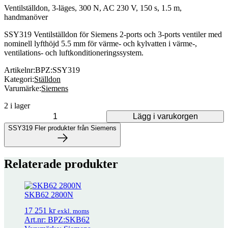
Ventilställdon, 3-läges, 300 N, AC 230 V, 150 s, 1.5 m,
handmanöver
SSY319 Ventilställdon för Siemens 2-ports och 3-ports ventiler med
nominell lyfthöjd 5.5 mm för värme- och kylvatten i värme-,
ventilations- och luftkonditioneringssystem.
Artikelnr:
BPZ:SSY319
Kategori:
Ställdon
Varumärke:
Siemens
2 i lager
Lägg i varukorgen
SSY319 mängd
SSY319
Fler produkter från Siemens
Fler produkter från Siemens
Relaterade produkter
58 produkter
SKB62 2800N
Adapter för Siemens SAX/SKD på Schneider/TAC ventiler
1 022
kr
17 251
kr
exkl. moms
exkl. moms
Art.nr: BPZ:SKB62