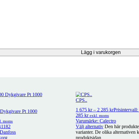
Lägg i varukorgen
CPS..
1 675
kr
–
2 285
kr
Prisintervall:
ykgivare Pt 1000
285 kr
exkl. moms
Varumärke: Calectro
l. moms
B1182
Välj alternativ
Den här produkten
 Danfoss
varianter. De olika alternativen 
korg
produktsidan