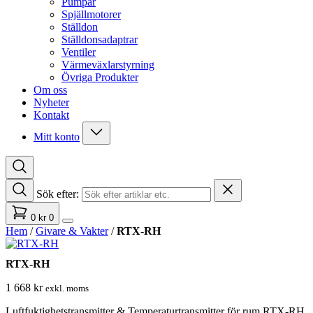
Pumpar
Spjällmotorer
Ställdon
Ställdonsadaptrar
Ventiler
Värmeväxlarstyrning
Övriga Produkter
Om oss
Nyheter
Kontakt
Mitt konto
Sök efter:
0
kr
0
Hem
/
Givare & Vakter
/
RTX-RH
RTX-RH
1 668
kr
exkl. moms
Luftfuktighetstransmitter & Temperaturtransmitter för rum RTX-RH