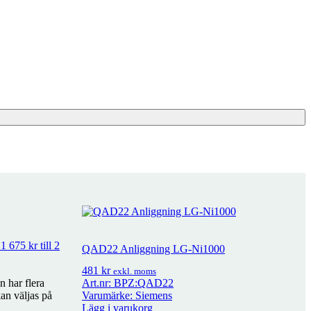
 1 675 kr till 2
QAD22 Anliggning LG-Ni1000
481
kr
exkl. moms
 har flera
Art.nr: BPZ:QAD22
kan väljas på
Varumärke: Siemens
Lägg i varukorg