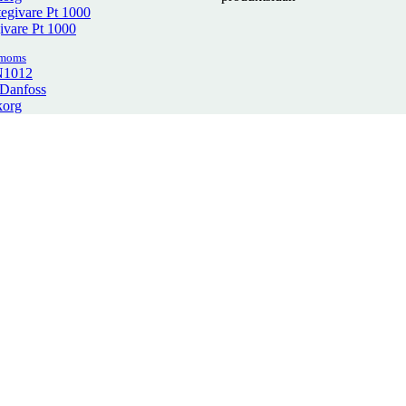
vare Pt 1000
 moms
4N1012
 Danfoss
korg