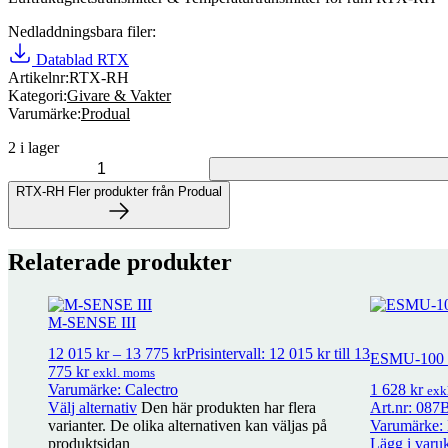
Nedladdningsbara filer:
Datablad RTX
Artikelnr:
RTX-RH
Kategori:
Givare & Vakter
Varumärke:
Produal
2 i lager
RTX-RH mängd
RTX-RH
Fler produkter från Produal
Fler produkter från Produal
Relaterade produkter
45 produkter
M-SENSE III
VA 54
18
kr
exkl. moms
12 015
kr
–
13 775
kr
Prisintervall: 12 015 kr till 13
ESMU-100 D
775 kr
exkl. moms
Varumärke: Calectro
1 628
kr
exk
VA 10
18
kr
exkl. moms
Välj alternativ
Den här produkten har flera
Art.nr: 087
varianter. De olika alternativen kan väljas på
Varumärke:
produktsidan
Lägg i varu