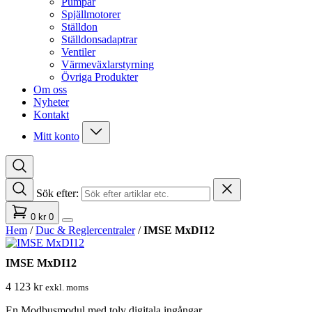
Pumpar
Spjällmotorer
Ställdon
Ställdonsadaptrar
Ventiler
Värmeväxlarstyrning
Övriga Produkter
Om oss
Nyheter
Kontakt
Mitt konto
Sök efter:
0
kr
0
Hem
/
Duc & Reglercentraler
/
IMSE MxDI12
IMSE MxDI12
4 123
kr
exkl. moms
En Modbusmodul med tolv digitala ingångar.