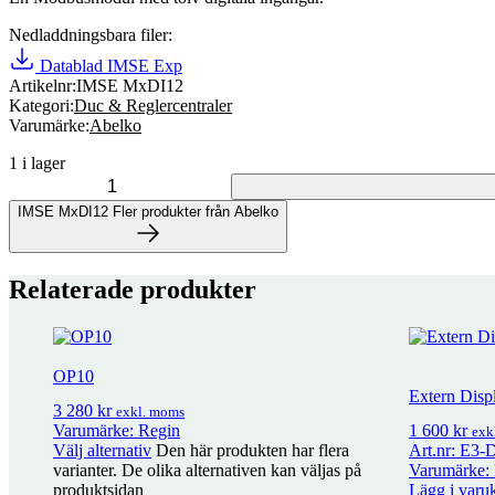
Nedladdningsbara filer:
Datablad IMSE Exp
Artikelnr:
IMSE MxDI12
Kategori:
Duc & Reglercentraler
Varumärke:
Abelko
1 i lager
IMSE MxDI12 mängd
IMSE MxDI12
Fler produkter från Abelko
Fler produkter från Abelko
Relaterade produkter
20 produkter
IMSE Ultra OP
4 464
kr
OP10
exkl. moms
Extern Disp
3 280
kr
exkl. moms
Varumärke: Regin
1 600
kr
exk
IMSE UltraBase20
15 188
kr
exkl. moms
Välj alternativ
Den här produkten har flera
Art.nr: E3-
varianter. De olika alternativen kan väljas på
Varumärke:
produktsidan
Lägg i varu