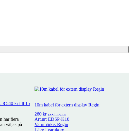
: 8 540 kr till 15
10m kabel för extern display Regin
260
kr
exkl. moms
 har flera
Art.nr: EDSP-K10
kan väljas på
Varumärke: Regin
Lägg i varukorg