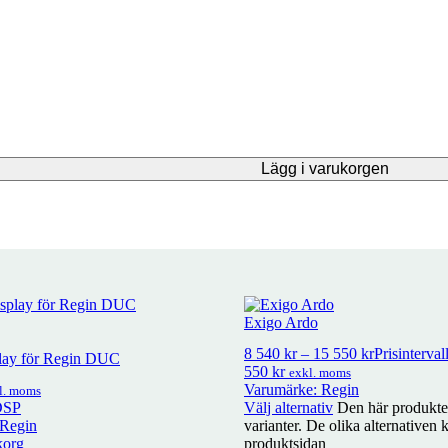
Lägg i varukorgen
Exigo Ardo
8 540
kr
–
15 550
kr
Prisintervall
lay för Regin DUC
550 kr
exkl. moms
Varumärke: Regin
l. moms
DSP
Välj alternativ
Den här produkten
 Regin
varianter. De olika alternativen 
korg
produktsidan