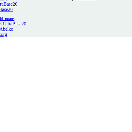
Base20
kl. moms
E UltraBase20
 Abelko
korg