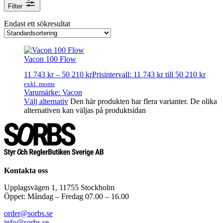
Filter
Filter
Endast ett sökresultat
Varumärken
Abelko
Bevent-Rasch
Bevi
Vacon 100 Flow
Cabur
11 743
kr
–
50 210
kr
Prisintervall: 11 743 kr till 50 210 kr
Calectro
exkl. moms
Controlli
Varumärke: Vacon
Danfoss
Välj alternativ
Den här produkten har flera varianter. De olika
ESBE
alternativen kan väljas på produktsidan
Grundfos
IMI
Ouman
Övriga
Produal
Regin
Schneider Electric
Kontakta oss
Siemens
SIOX
Upplagsvägen 1, 11755 Stockholm
Thermokon-Danelko
Öppet: Måndag – Fredag 07.00 – 16.00
WILO
order@sorbs.se
info@sorbs.se