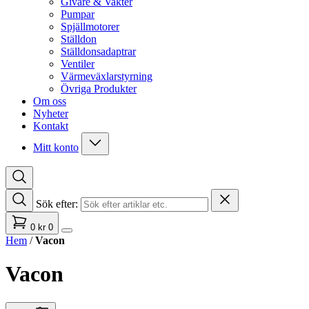
Givare & Vakter
Pumpar
Spjällmotorer
Ställdon
Ställdonsadaptrar
Ventiler
Värmeväxlarstyrning
Övriga Produkter
Om oss
Nyheter
Kontakt
Mitt konto
Sök efter:
0
kr
0
Hem
/
Vacon
Vacon