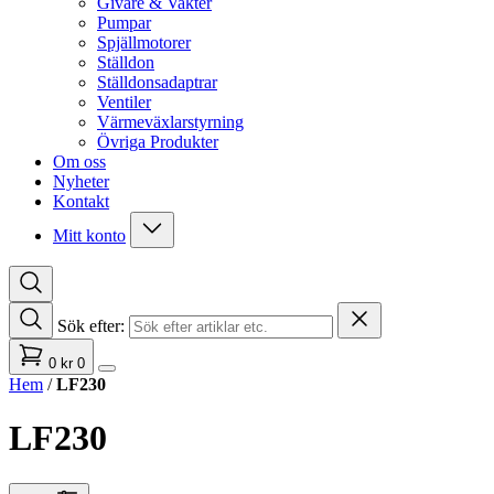
Givare & Vakter
Pumpar
Spjällmotorer
Ställdon
Ställdonsadaptrar
Ventiler
Värmeväxlarstyrning
Övriga Produkter
Om oss
Nyheter
Kontakt
Mitt konto
Sök efter:
0
kr
0
Hem
/
LF230
LF230