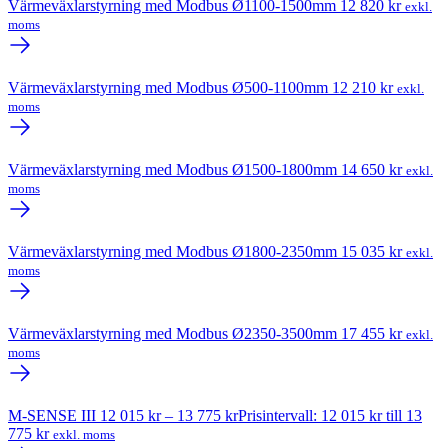
Värmeväxlarstyrning med Modbus Ø1100-1500mm
12 820
kr
exkl.
moms
Värmeväxlarstyrning med Modbus Ø500-1100mm
12 210
kr
exkl.
moms
Värmeväxlarstyrning med Modbus Ø1500-1800mm
14 650
kr
exkl.
moms
Värmeväxlarstyrning med Modbus Ø1800-2350mm
15 035
kr
exkl.
moms
Värmeväxlarstyrning med Modbus Ø2350-3500mm
17 455
kr
exkl.
moms
M-SENSE III
12 015
kr
–
13 775
kr
Prisintervall: 12 015 kr till 13
775 kr
exkl. moms