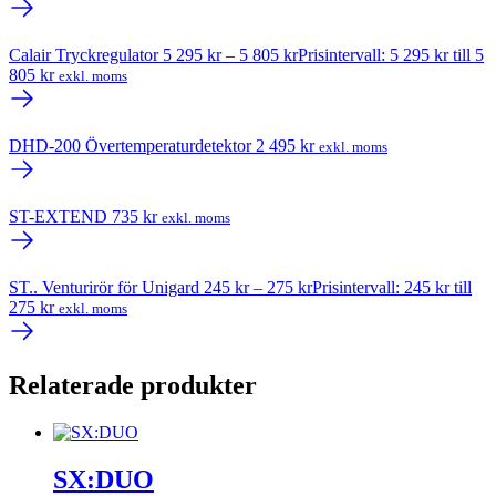
Calair Tryckregulator
5 295
kr
–
5 805
kr
Prisintervall: 5 295 kr till 5
805 kr
exkl. moms
DHD-200 Övertemperaturdetektor
2 495
kr
exkl. moms
ST-EXTEND
735
kr
exkl. moms
ST.. Venturirör för Unigard
245
kr
–
275
kr
Prisintervall: 245 kr till
275 kr
exkl. moms
Relaterade produkter
SX:DUO