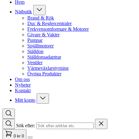
Hem
Nätbutik
Brand & Rök
Duc & Reglercentraler
Frekvensomformare & Motorer
Givare & Vakter
Pumpar
Spjällmotorer
Ställdon
Ställdonsadaptrar
Ventiler
Värmeväxlarstyrning
Övriga Produkter
Om oss
Nyheter
Kontakt
Mitt konto
Sök efter:
0
kr
0