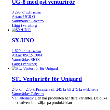
UG-8 med pst venturirör
3 295
kr
exkl. moms
Art.nr: UG8-O
Varumärke: Calectro
Lägg i varukorg
SX:UNO
1 620
kr
exkl. moms
Art.nr: 8SC2-1:004
Varumärke: SIOX
Lägg i varukorg
ST.. Venturirör för Unigard
245
kr
–
275
kr
Prisintervall: 245 kr till 275 kr
exkl. moms
Varumärke: Calectro
Välj alternativ
Den här produkten har flera varianter. De olika
alternativen kan väljas på produktsidan