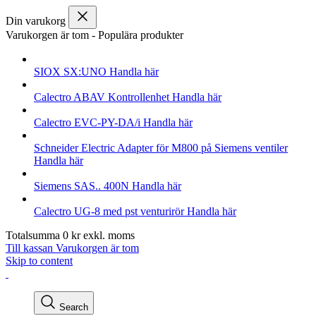
Din varukorg
Varukorgen är tom
-
Populära produkter
SIOX
SX:UNO
Handla här
Calectro
ABAV Kontrollenhet
Handla här
Calectro
EVC-PY-DA/i
Handla här
Schneider Electric
Adapter för M800 på Siemens ventiler
Handla här
Siemens
SAS.. 400N
Handla här
Calectro
UG-8 med pst venturirör
Handla här
Totalsumma
0
kr
exkl. moms
Till kassan
Varukorgen är tom
Skip to content
Search