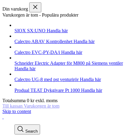
Din varukorg
Varukorgen är tom
-
Populära produkter
SIOX
SX:UNO
Handla här
Calectro
ABAV Kontrollenhet
Handla här
Calectro
EVC-PY-DA/i
Handla här
Schneider Electric
Adapter för M800 på Siemens ventiler
Handla här
Calectro
UG-8 med pst venturirör
Handla här
Produal
TEAT Dykgivare Pt 1000
Handla här
Totalsumma
0
kr
exkl. moms
Till kassan
Varukorgen är tom
Skip to content
Search