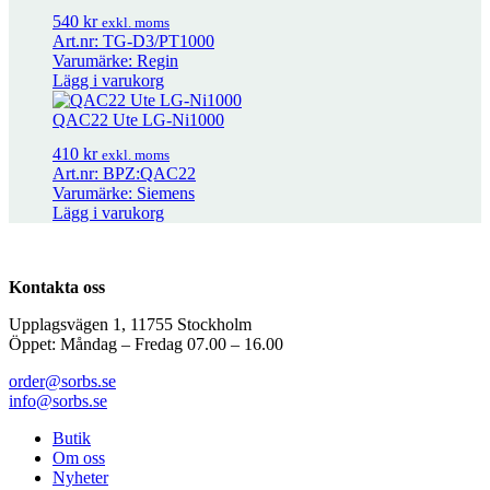
540
kr
exkl. moms
RTX-RH
1 668
kr
exkl. moms
Art.nr: TG-D3/PT1000
Varumärke: Regin
Lägg i varukorg
PEL 2500-N
2 272
kr
exkl. moms
QAC22 Ute LG-Ni1000
410
kr
exkl. moms
Art.nr: BPZ:QAC22
Varumärke: Siemens
Lägg i varukorg
Kontakta oss
Upplagsvägen 1, 11755 Stockholm
Öppet: Måndag – Fredag 07.00 – 16.00
order@sorbs.se
info@sorbs.se
Butik
Om oss
Nyheter