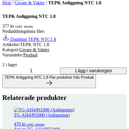
Hem
/
Givare & Vakter
/
TEPK Anliggning NTC 1.8
TEPK Anliggning NTC 1.8
377
kr
exkl. moms
Nedladdningsbara filer:
Datablad TEPK NTC1.8
Artikelnr:
TEPK NTC 1.8
Kategori:
Givare & Vakter
Varumärke:
Produal
2 i lager
Lägg i varukorgen
TEPK Anliggning NTC 1.8 mängd
TEPK Anliggning NTC 1.8
Fler produkter från Produal
Fler produkter från Produal
Relaterade produkter
45 produkter
TG-AH4/Pt1000 (Anliggning)
VA 54
18
kr
exkl. moms
470
kr
exkl. moms