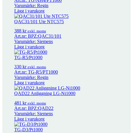
Art.nr: TG-AH4/PT1000
Varumärke: Regin
VA 10
18
kr
exkl. moms
Lägg i varukorg
QAC31/101 Ute NTC575
VA 80
18
kr
exkl. moms
388
kr
exkl. moms
Art.nr: BPZ:QAC31/101
Varumärke: Siemens
Lägg i varukorg
VPEL..-N
4 608
kr
exkl. moms
TG-R5/Pt1000
VPL 16-N
3 256
kr
330
kr
exkl. moms
exkl. moms
Art.nr: TG-R5/PT1000
Varumärke: Regin
Lägg i varukorg
TEK Kanal NTC 10
480
kr
exkl. moms
QAD22 Anliggning LG-Ni1000
481
kr
exkl. moms
TEP Anliggning NTC 10
508
kr
exkl. moms
Art.nr: BPZ:QAD22
Varumärke: Siemens
Lägg i varukorg
PS 200
246
kr
exkl. moms
TG-D3/Pt1000