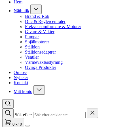
Hem
Nätbutik
Brand & Rök
Duc & Reglercentraler
Frekvensomformare & Motorer
Givare & Vakter
Pumpar
Spjällmotorer
Ställdon
Ställdonsadaptrar
Ventiler
Värmeväxlarstyrning
Övriga Produkter
Om oss
Nyheter
Kontakt
Mitt konto
Sök efter:
0
kr
0