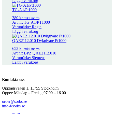
Lägg i varukorg
PS 200
246
kr
exkl. moms
TG-A1/Pt1000
380
kr
exkl. moms
RTX-RH
1 668
kr
exkl. moms
Art.nr: TG-A1/PT1000
Varumärke: Regin
Lägg i varukorg
PEL 2500-N
2 272
kr
exkl. moms
QAE2112.010 Dykgivare Pt1000
652
kr
exkl. moms
Art.nr: BPZ:QAE2112.010
Varumärke: Siemens
Lägg i varukorg
Kontakta oss
Upplagsvägen 1, 11755 Stockholm
Öppet: Måndag – Fredag 07.00 – 16.00
order@sorbs.se
info@sorbs.se