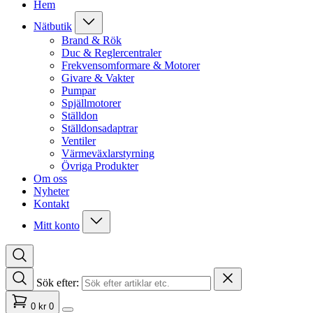
Hem
Nätbutik
Brand & Rök
Duc & Reglercentraler
Frekvensomformare & Motorer
Givare & Vakter
Pumpar
Spjällmotorer
Ställdon
Ställdonsadaptrar
Ventiler
Värmeväxlarstyrning
Övriga Produkter
Om oss
Nyheter
Kontakt
Mitt konto
Sök efter:
0
kr
0