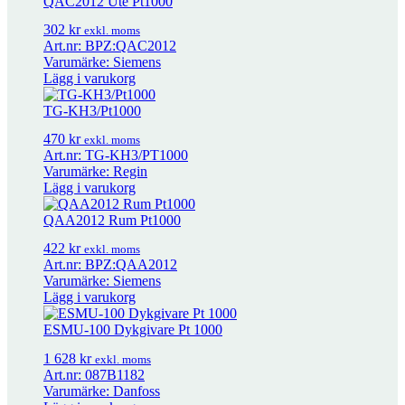
QAC2012 Ute Pt1000
VA 54
18
kr
exkl. moms
302
kr
exkl. moms
Art.nr: BPZ:QAC2012
Varumärke: Siemens
VA 10
18
kr
exkl. moms
Lägg i varukorg
TG-KH3/Pt1000
VA 80
18
kr
exkl. moms
470
kr
exkl. moms
Art.nr: TG-KH3/PT1000
Varumärke: Regin
Lägg i varukorg
VPEL..-N
4 608
kr
exkl. moms
QAA2012 Rum Pt1000
VPL 16-N
3 256
kr
422
kr
exkl. moms
exkl. moms
Art.nr: BPZ:QAA2012
Varumärke: Siemens
Lägg i varukorg
TEK Kanal NTC 10
480
kr
exkl. moms
ESMU-100 Dykgivare Pt 1000
1 628
kr
exkl. moms
TEP Anliggning NTC 10
508
kr
exkl. moms
Art.nr: 087B1182
Varumärke: Danfoss