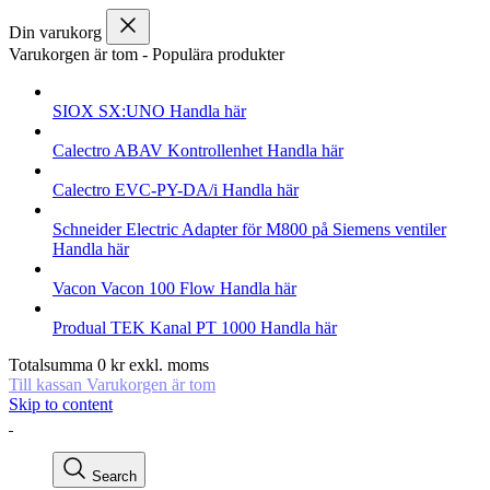
Din varukorg
Varukorgen är tom
-
Populära produkter
SIOX
SX:UNO
Handla här
Calectro
ABAV Kontrollenhet
Handla här
Calectro
EVC-PY-DA/i
Handla här
Schneider Electric
Adapter för M800 på Siemens ventiler
Handla här
Vacon
Vacon 100 Flow
Handla här
Produal
TEK Kanal PT 1000
Handla här
Totalsumma
0
kr
exkl. moms
Till kassan
Varukorgen är tom
Skip to content
Search