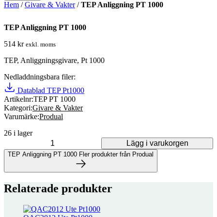
Hem
/
Givare & Vakter
/
TEP Anliggning PT 1000
TEP Anliggning PT 1000
514
kr
exkl. moms
TEP, Anliggningsgivare, Pt 1000
Nedladdningsbara filer:
Datablad TEP Pt1000
Artikelnr:
TEP PT 1000
Kategori:
Givare & Vakter
Varumärke:
Produal
26 i lager
Lägg i varukorgen
TEP Anliggning PT 1000 mängd
TEP Anliggning PT 1000
Fler produkter från Produal
Fler produkter från Produal
Relaterade produkter
45 produkter