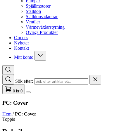
Pumpar
Spjällmotorer
Ställdon
Ställdonsadaptrar
Ventiler
Värmeväxlarstyrning
Övriga Produkter
Om oss
Nyheter
Kontakt
Mitt konto
Sök efter:
0
kr
0
PC: Cover
Hem
/
PC: Cover
Toppis