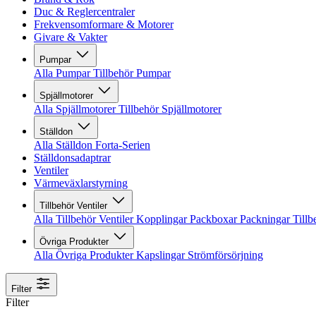
Duc & Reglercentraler
Frekvensomformare & Motorer
Givare & Vakter
Pumpar
Alla Pumpar
Tillbehör Pumpar
Spjällmotorer
Alla Spjällmotorer
Tillbehör Spjällmotorer
Ställdon
Alla Ställdon
Forta-Serien
Ställdonsadaptrar
Ventiler
Värmeväxlarstyrning
Tillbehör Ventiler
Alla Tillbehör Ventiler
Kopplingar
Packboxar
Packningar
Tillb
Övriga Produkter
Alla Övriga Produkter
Kapslingar
Strömförsörjning
Filter
Filter