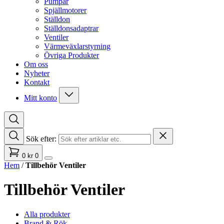
Pumpar
Spjällmotorer
Ställdon
Ställdonsadaptrar
Ventiler
Värmeväxlarstyrning
Övriga Produkter
Om oss
Nyheter
Kontakt
Mitt konto
Sök efter:
0
kr
0
Hem
/
Tillbehör Ventiler
Tillbehör Ventiler
Alla produkter
Brand & Rök